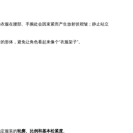
的衣服在腰部、手腕处会因束紧而产生放射状褶皱；静止站立
的形体，避免让角色看起来像个“衣服架子”。
确定服装的
轮廓、比例和基本松紧度
。