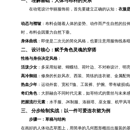
一、 理解基础：人体与布料的关系
在动笔设计华丽服饰前，首先要建立正确的认知：
衣服
动态与褶皱
：布料会随着人体的姿势、动作而产生自然的拉
时，布料会因重力自然下垂。
身体曲线
：即使是二次元的简化风格，也要注意用服饰线条暗
二、 设计核心：赋予角色灵魂的穿搭
性格与身份决定风格
：
活泼少女
：多采用短裙、蝴蝶结、荷叶边、不对称设计、明
高冷御姐
：修身的长款风衣、西装、简练的连衣裙、金属配
热血少年
：运动外套、宽松T恤、工装裤、护腕、带有破损或
奇幻角色
：大胆融合不同时代元素，如哥特式的蕾丝与未来
把握流行元素
：水手服、JK制服、洛丽塔、巫女服、机甲风
三、 分步绘制实战：以一件可爱连衣裙为例
步骤一：草稿与结构
在画好的人体动态草图上，用简单的几何图形概括出服装的