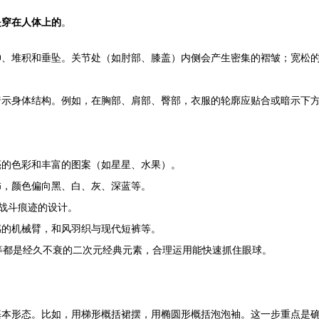
是穿在人体上的
。
伸、堆积和垂坠。关节处（如肘部、膝盖）内侧会产生密集的褶皱；宽松
示身体结构。例如，在胸部、肩部、臀部，衣服的轮廓应贴合或暗示下方
亮的色彩和丰富的图案（如星星、水果）。
饰，颜色偏向黑、白、灰、深蓝等。
战斗痕迹的设计。
感的机械臂，和风羽织与现代短裤等。
等都是经久不衰的二次元经典元素，合理运用能快速抓住眼球。
基本形态。比如，用梯形概括裙摆，用椭圆形概括泡泡袖。这一步重点是