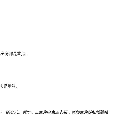
免全身都是重点。
阴影最深。
%）”的公式。例如，主色为白色连衣裙，辅助色为粉红蝴蝶结