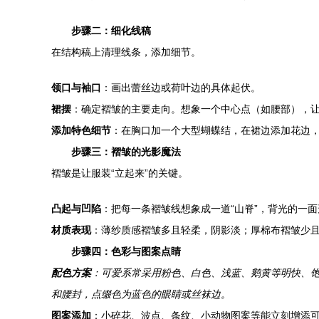
步骤二：细化线稿
在结构稿上清理线条，添加细节。
领口与袖口
：画出蕾丝边或荷叶边的具体起伏。
裙摆
：确定褶皱的主要走向。想象一个中心点（如腰部），
添加特色细节
：在胸口加一个大型蝴蝶结，在裙边添加花边
步骤三：褶皱的光影魔法
褶皱是让服装“立起来”的关键。
凸起与凹陷
：把每一条褶皱线想象成一道“山脊”，背光的一
材质表现
：薄纱质感褶皱多且轻柔，阴影淡；厚棉布褶皱少
步骤四：色彩与图案点睛
配色方案
：可爱系常采用粉色、白色、浅蓝、鹅黄等明快、饱和
和腰封，点缀色为蓝色的眼睛或丝袜边。
图案添加
：小碎花、波点、条纹、小动物图案等能立刻增添可