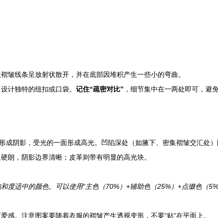
让褶皱线条呈放射状散开，并在底部因堆积产生一些小的弯曲。
，设计独特的纽扣或口袋。
记住“疏密对比”
，细节集中在一两处即可，避
面形成阴影，受光的一面形成高光。凹陷深处（如腋下、密集褶皱交汇处）
且硬朗，阴影边界清晰；皮革则带有明显的高光块。
度适中的颜色。可以使用“主色（70%）+辅助色（25%）+点缀色（5
爱感。注意图案要随着衣服的褶皱产生透视变形，不要“贴”在平面上。