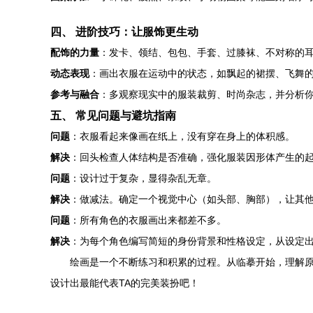
四、 进阶技巧：让服饰更生动
配饰的力量
：发卡、领结、包包、手套、过膝袜、不对称的
动态表现
：画出衣服在运动中的状态，如飘起的裙摆、飞舞
参考与融合
：多观察现实中的服装裁剪、时尚杂志，并分析
五、 常见问题与避坑指南
问题
：衣服看起来像画在纸上，没有穿在身上的体积感。
解决
：回头检查人体结构是否准确，强化服装因形体产生的
问题
：设计过于复杂，显得杂乱无章。
解决
：做减法。确定一个视觉中心（如头部、胸部），让其
问题
：所有角色的衣服画出来都差不多。
解决
：为每个角色编写简短的身份背景和性格设定，从设定
绘画是一个不断练习和积累的过程。从临摹开始，理解
设计出最能代表TA的完美装扮吧！